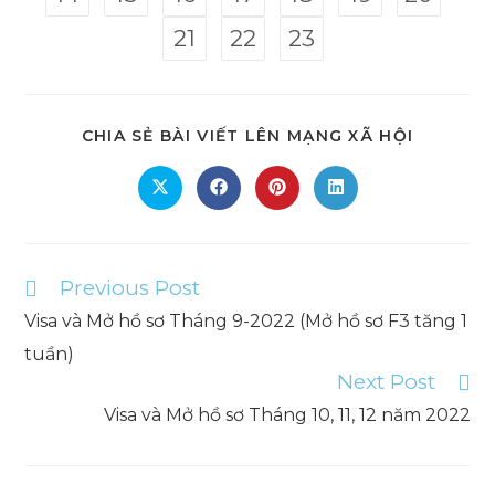
21
22
23
SHARE
CHIA SẺ BÀI VIẾT LÊN MẠNG XÃ HỘI
THIS
CONTEN
Opens
Opens
Opens
Opens
in
in
in
in
a
a
a
a
new
new
new
new
window
window
window
window
Previous Post
Read
more
Visa và Mở hồ sơ Tháng 9-2022 (Mở hồ sơ F3 tăng 1
articles
tuần)
Next Post
Visa và Mở hồ sơ Tháng 10, 11, 12 năm 2022