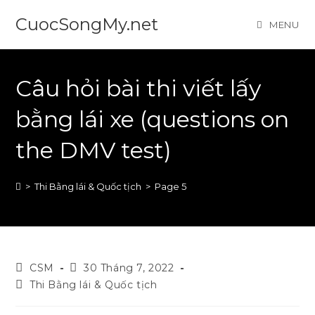
Skip
CuocSongMy.net
MENU
to
content
Câu hỏi bài thi viết lấy
bằng lái xe (questions on
the DMV test)
>
Thi Bằng lái & Quốc tịch
>
Page 5
Post
Post
CSM
30 Tháng 7, 2022
author:
published:
Post
Thi Bằng lái & Quốc tịch
category: