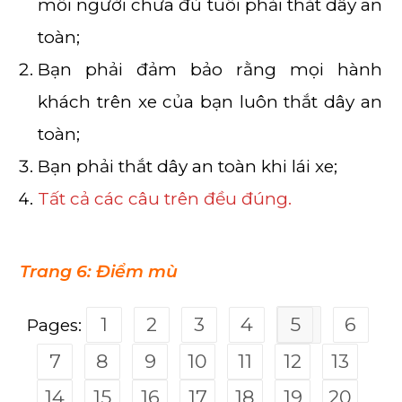
mỗi người chưa đủ tuổi phải thắt dây an
toàn;
Bạn phải đảm bảo rằng mọi hành
khách trên xe của bạn luôn thắt dây an
toàn;
Bạn phải thắt dây an toàn khi lái xe;
Tất cả các câu trên đều đúng.
Trang 6: Điểm mù
1
2
3
4
5
6
Pages:
7
8
9
10
11
12
13
14
15
16
17
18
19
20