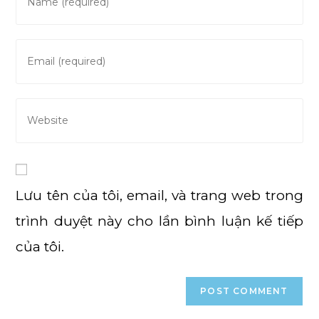
your
name
or
Enter
username
your
to
email
comment
address
Enter
to
your
comment
website
URL
(optional)
Lưu tên của tôi, email, và trang web trong
trình duyệt này cho lần bình luận kế tiếp
của tôi.