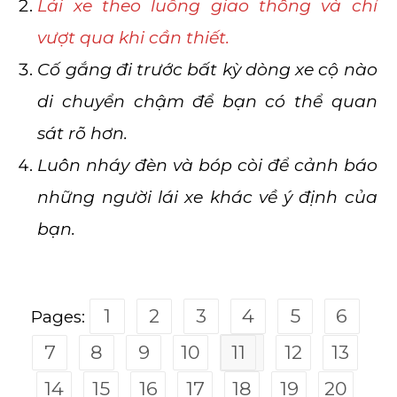
Lái xe theo luồng giao thông và chỉ
vượt qua khi cần thiết.
Cố gắng đi trước bất kỳ dòng xe cộ nào
di chuyển chậm để bạn có thể quan
sát rõ hơn.
Luôn nháy đèn và bóp còi để cảnh báo
những người lái xe khác về ý định của
bạn.
1
2
3
4
5
6
Pages:
7
8
9
10
11
12
13
14
15
16
17
18
19
20