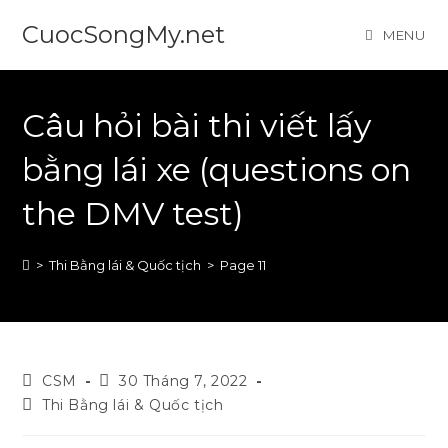
Skip
CuocSongMy.net
MENU
to
content
Câu hỏi bài thi viết lấy
bằng lái xe (questions on
the DMV test)
>
Thi Bằng lái & Quốc tịch
>
Page 11
Post
Post
CSM
30 Tháng 7, 2022
author:
published:
Post
Thi Bằng lái & Quốc tịch
category: