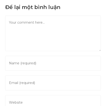
Để lại một bình luận
Comment
Enter
your
name
or
Enter
username
your
to
email
comment
address
Enter
to
your