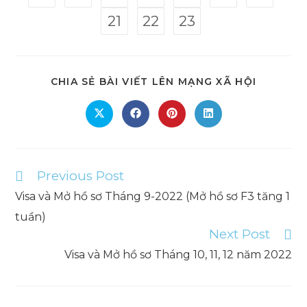
21
22
23
SHARE
CHIA SẺ BÀI VIẾT LÊN MẠNG XÃ HỘI
THIS
CONTEN
Opens
Opens
Opens
Opens
in
in
in
in
a
a
a
a
new
new
new
new
window
window
window
window
Previous Post
Read
more
Visa và Mở hồ sơ Tháng 9-2022 (Mở hồ sơ F3 tăng 1
articles
tuần)
Next Post
Visa và Mở hồ sơ Tháng 10, 11, 12 năm 2022