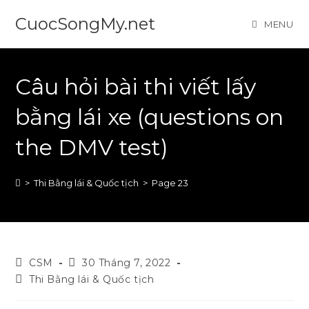
Skip
CuocSongMy.net
MENU
to
content
Câu hỏi bài thi viết lấy
bằng lái xe (questions on
the DMV test)
>
Thi Bằng lái & Quốc tịch
>
Page 23
Post
Post
CSM
30 Tháng 7, 2022
author:
published:
Post
Thi Bằng lái & Quốc tịch
category: