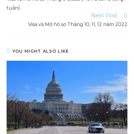
articles
tuần)
Next Post
Visa và Mở hồ sơ Tháng 10, 11, 12 năm 2022
YOU MIGHT ALSO LIKE