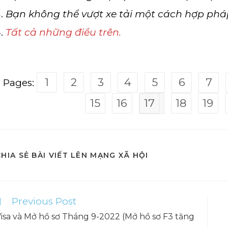
Bạn không thể vượt xe tải một cách hợp phá
Tất cả những điều trên.
1
2
3
4
5
6
7
Pages:
15
16
17
18
19
SHARE
CHIA SẺ BÀI VIẾT LÊN MẠNG XÃ HỘI
THIS
CONTENT
Previous Post
ead
ore
isa và Mở hồ sơ Tháng 9-2022 (Mở hồ sơ F3 tăng
rticles