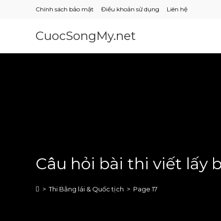
Skip
Chính sách bảo mật
Điều khoản sử dụng
Liên hệ
to
content
CuocSongMy.net
Câu hỏi bài thi viết lấy
>
Thi Bằng lái & Quốc tịch
>
Page 17