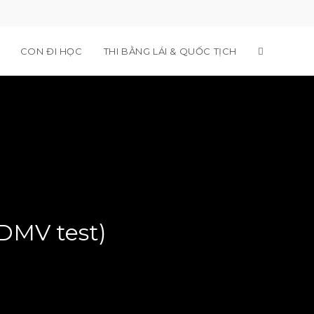
TOGGLE
CON ĐI HỌC
THI BẰNG LÁI & QUỐC TỊCH
WEBSITE
SEARCH
 DMV test)