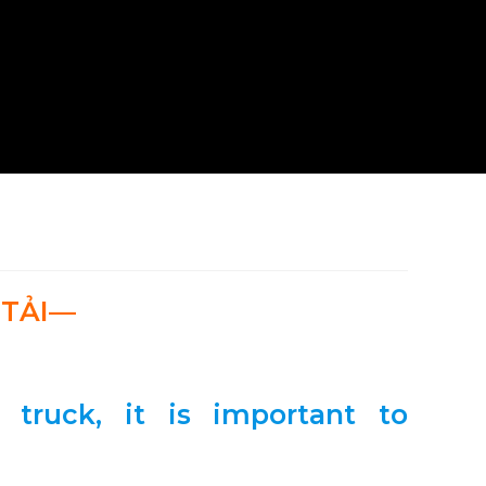
 TẢI—
truck, it is important to