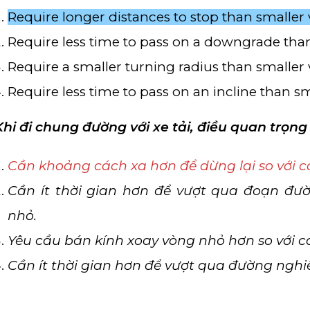
Require longer distances to stop than smaller 
Require less time to pass on a downgrade than
Require a smaller turning radius than smaller 
Require less time to pass on an incline than sm
Khi đi chung đường với xe tải, điều quan trọng 
Cần khoảng cách xa hơn để dừng lại so với c
Cần ít thời gian hơn để vượt qua đoạn đư
nhỏ.
Yêu cầu bán kính xoay vòng nhỏ hơn so với cá
Cần ít thời gian hơn để vượt qua đường nghi