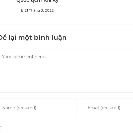
Quốc tịch Hoa Kỳ
21 Tháng 3, 2022
Để lại một bình luận
Comment
nter
Enter
our
your
name
email
r
address