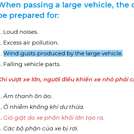
When passing a large vehicle, the d
be prepared for:
Loud noises.
Excess air pollution.
Wind gusts produced by the large vehicle.
Falling vehicle parts.
Khi vượt xe lớn, người điều khiển xe nhỏ phải c
Âm thanh ôn ào.
Ô nhiễm không khí dư thừa.
Gió giật do xe phân khối lớn tạo ra.
Các bộ phận của xe bị rơi.