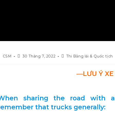
ost
Post
Post
CSM
30 Tháng 7, 2022
Thi Bằng lái & Quốc tịch
uthor:
published:
category:
—LƯU Ý XE
When sharing the road with a 
remember that trucks generally: