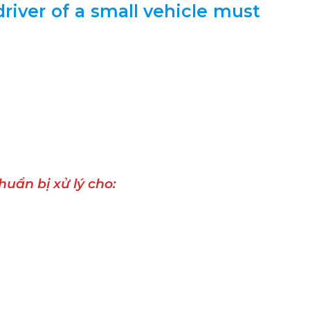
river of a small vehicle must
huẩn bị xử lý cho: