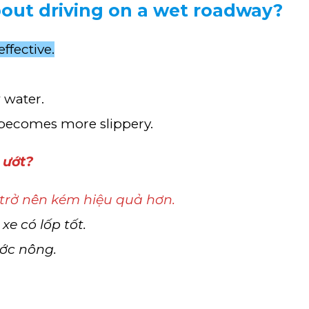
bout driving on a wet roadway?
ffective.
 water.
 becomes more slippery.
 ướt?
 trở nên kém hiệu quả hơn.
e có lốp tốt.
ớc nông.