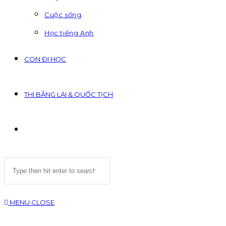
Cuộc sống
Học tiếng Anh
CON ĐI HỌC
THI BẰNG LÁI & QUỐC TỊCH
TOGGLE
Search
WEBSITE
this
website
SEARCH
MENU
CLOSE