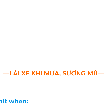
—LÁI XE KHI MƯA, SƯƠNG MÙ—
mit when: