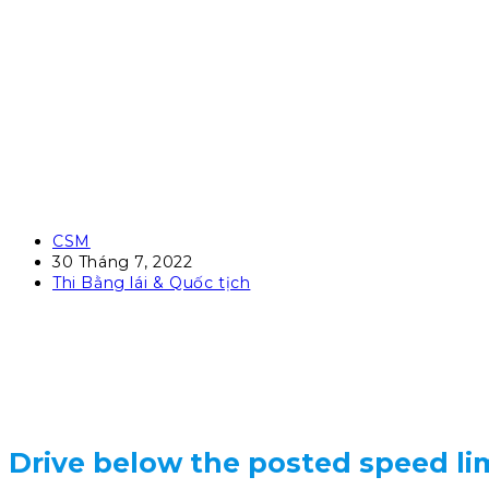
Post
CSM
author:
Post
30 Tháng 7, 2022
published:
Post
Thi Bằng lái & Quốc tịch
category:
Drive below the posted speed li