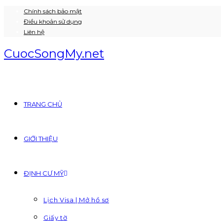
Chính sách bảo mật
Skip
Điều khoản sử dụng
to
Liên hệ
content
CuocSongMy.net
TRANG CHỦ
GIỚI THIỆU
ĐỊNH CƯ MỸ
Lịch Visa | Mở hồ sơ
Giấy tờ