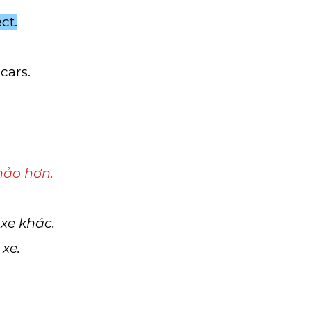
ct.
cars.
hảo hơn.
xe khác.
xe.