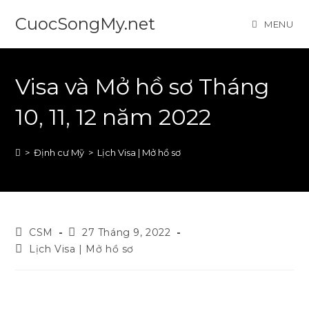
Skip
CuocSongMy.net
MENU
to
content
Visa và Mở hồ sơ Tháng
10, 11, 12 năm 2022
>
Định cư Mỹ
>
Lịch Visa | Mở hồ sơ
Post
Post
CSM
27 Tháng 9, 2022
author:
published:
Post
Lịch Visa | Mở hồ sơ
category: