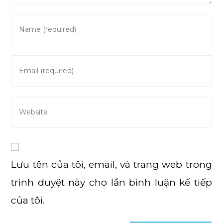
Enter
your
name
or
Enter
username
your
to
email
comment
address
Enter
to
your
comment
website
URL
(optional)
Lưu tên của tôi, email, và trang web trong
trình duyệt này cho lần bình luận kế tiếp
của tôi.