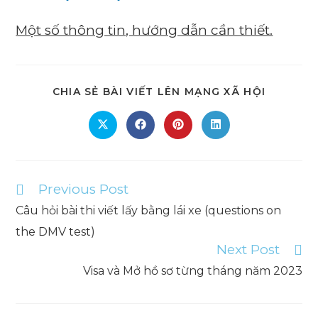
Một số thông tin, hướng dẫn cần thiết.
SHARE
CHIA SẺ BÀI VIẾT LÊN MẠNG XÃ HỘI
THIS
CONTEN
Opens
Opens
Opens
Opens
in
in
in
in
a
a
a
a
new
new
new
new
window
window
window
window
Previous Post
Read
more
Câu hỏi bài thi viết lấy bằng lái xe (questions on
articles
the DMV test)
Next Post
Visa và Mở hồ sơ từng tháng năm 2023