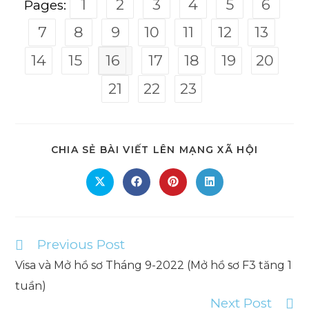
1
2
3
4
5
6
Pages:
7
8
9
10
11
12
13
14
15
16
17
18
19
20
21
22
23
SHARE
CHIA SẺ BÀI VIẾT LÊN MẠNG XÃ HỘI
THIS
CONTEN
Opens
Opens
Opens
Opens
in
in
in
in
a
a
a
a
new
new
new
new
window
window
window
window
Previous Post
Read
more
Visa và Mở hồ sơ Tháng 9-2022 (Mở hồ sơ F3 tăng 1
articles
tuần)
Next Post