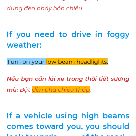
dụng đèn nháy bốn chiều.
If you need to drive in foggy
weather:
Turn on your
low beam headlights
.
Nếu bạn cần lái xe trong thời tiết sương
mù:
Bật
đèn pha chiếu thấp
.
If a vehicle using high beams
comes toward you, you should