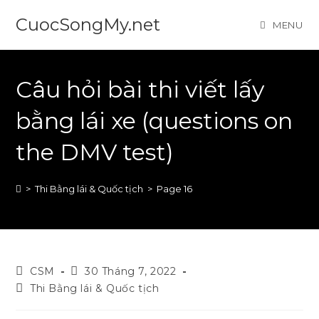
Skip
CuocSongMy.net
MENU
to
content
Câu hỏi bài thi viết lấy
bằng lái xe (questions on
the DMV test)
>
Thi Bằng lái & Quốc tịch
>
Page 16
Post
Post
CSM
30 Tháng 7, 2022
author:
published:
Post
Thi Bằng lái & Quốc tịch
category: