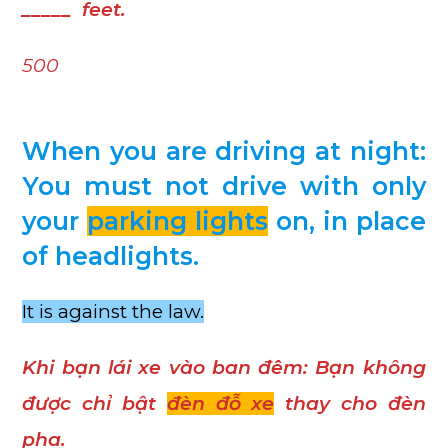
_____ feet.
500
When you are driving at night:
You must not drive with only
your
parking lights
on, in place
of headlights.
It is against the law.
Khi bạn lái xe vào ban đêm: Bạn không
được chỉ bật
đèn đỗ xe
thay cho đèn
pha.