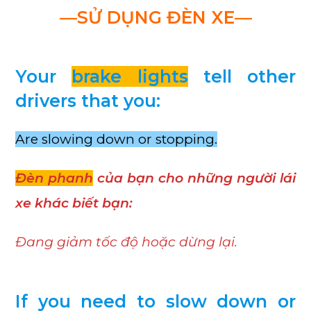
—SỬ DỤNG ĐÈN XE—
Your
brake lights
tell other
drivers that you:
Are slowing down or stopping.
Đèn phanh
của bạn cho những người lái
xe khác biết bạn:
Đang giảm tốc độ hoặc dừng lại.
If you need to slow down or