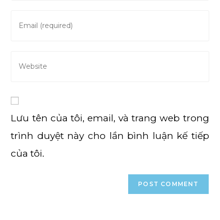
name
or
Enter
username
your
to
email
comment
address
Enter
to
your
comment
website
URL
(optional)
Lưu tên của tôi, email, và trang web trong
trình duyệt này cho lần bình luận kế tiếp
của tôi.