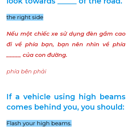
look towards _____ of the road.
the right side
Nếu một chiếc xe sử dụng đèn gầm cao
đi về phía bạn, bạn nên nhìn về phía
_____ của con đường.
phía bên phải
If a vehicle using high beams
comes behind you, you should:
Flash your high beams.