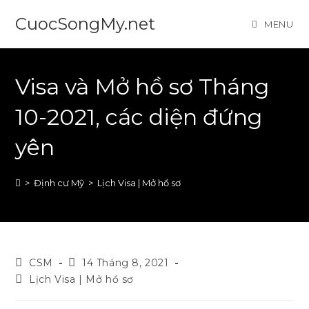
Skip
CuocSongMy.net
MENU
to
content
Visa và Mở hồ sơ Tháng
10-2021, các diện đứng
yên
>
Định cư Mỹ
>
Lịch Visa | Mở hồ sơ
Post
Post
CSM
14 Tháng 8, 2021
author:
published:
Post
Lịch Visa | Mở hồ sơ
category: