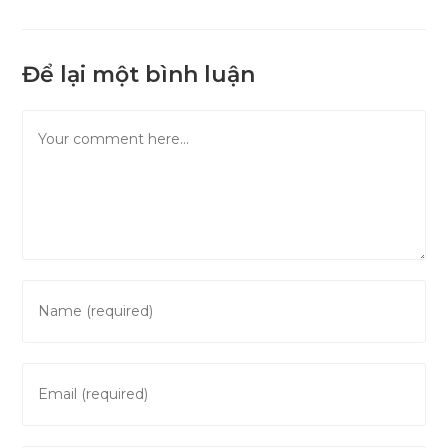
Để lại một bình luận
Comment
Enter
your
name
or
Enter
username
your
to
email