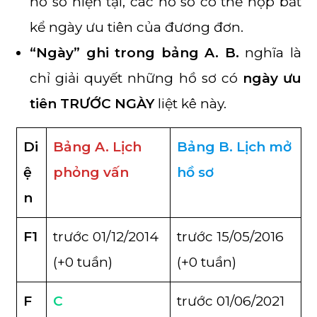
hồ sơ hiện tại, các hồ sơ có thể nộp bất
kể ngày ưu tiên của đương đơn.
“Ngày” ghi trong bảng A. B.
nghĩa là
chỉ giải quyết những hồ sơ có
ngày ưu
tiên TRƯỚC NGÀY
liệt kê này.
Di
Bảng A. Lịch
Bảng B. Lịch mở
ệ
phỏng vấn
hồ sơ
n
F1
trước 01/12/2014
trước 15/05/2016
(+0 tuần)
(+0 tuần)
F
C
trước 01/06/2021