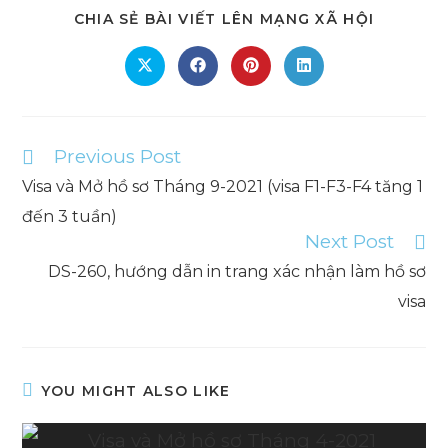
SHARE
CHIA SẺ BÀI VIẾT LÊN MẠNG XÃ HỘI
THIS
CONTEN
Opens
Opens
Opens
Opens
in
in
in
in
a
a
a
a
new
new
new
new
window
window
window
window
Previous Post
Read
more
Visa và Mở hồ sơ Tháng 9-2021 (visa F1-F3-F4 tăng 1
articles
đến 3 tuần)
Next Post
DS-260, hướng dẫn in trang xác nhận làm hồ sơ
visa
YOU MIGHT ALSO LIKE