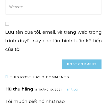
comment
address
Enter
to
your
comment
website
URL
(optional)
Lưu tên của tôi, email, và trang web trong
trình duyệt này cho lần bình luận kế tiếp
của tôi.
THIS POST HAS 2 COMMENTS
Hù thu hằng
15 THÁNG 10, 2021
TRẢ LỜI
Tôi muốn biết nó như nào