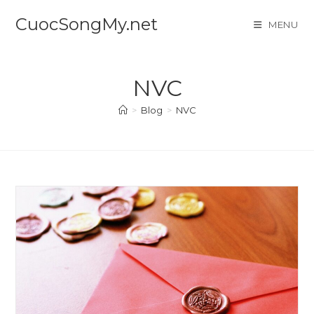
Skip
CuocSongMy.net
MENU
to
content
NVC
>
Blog
>
NVC