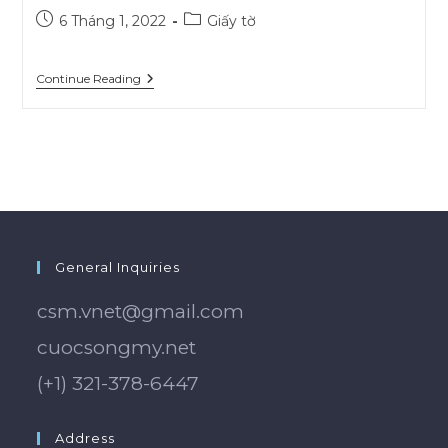
Post
Post
6 Tháng 1, 2022
Giấy tờ
published:
category:
Thư
Continue Reading
Thông
Báo
Hoàn
Tất
Hồ
Sơ,
Thư
Dời
Lịch
Phỏng
Vấn
General Inquiries
Từ
NVC
csm.vnet@gmail.com
cuocsongmy.net
(+1) 321-378-6447
Address