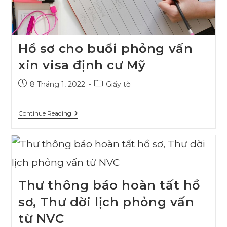
Hồ sơ cho buổi phỏng vấn
xin visa định cư Mỹ
Post
Post
8 Tháng 1, 2022
Giấy tờ
published:
category:
Hồ
Continue Reading
Sơ
Cho
Buổi
Phỏng
Vấn
Xin
Visa
Định
Thư thông báo hoàn tất hồ
Cư
Mỹ
sơ, Thư dời lịch phỏng vấn
từ NVC