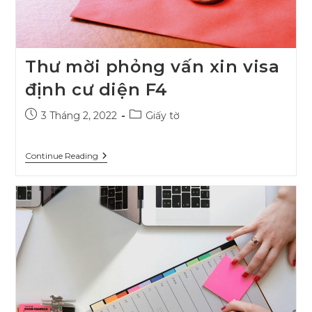
Thư mời phỏng vấn xin visa
định cư diện F4
Post
Post
3 Tháng 2, 2022
Giấy tờ
published:
category:
Thư
Continue Reading
Mời
Phỏng
Vấn
Xin
Visa
Định
Cư
Diện
F4