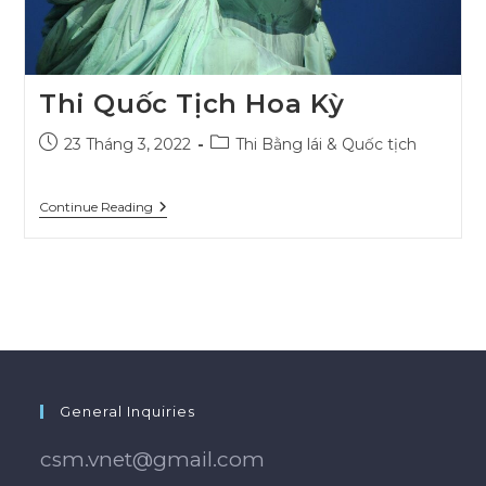
Thi Quốc Tịch Hoa Kỳ
Post
Post
23 Tháng 3, 2022
Thi Bằng lái & Quốc tịch
published:
category:
Thi
Continue Reading
Quốc
Tịch
Hoa
Kỳ
General Inquiries
csm.vnet@gmail.com