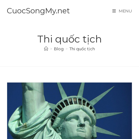
Skip
CuocSongMy.net
MENU
to
content
Thi quốc tịch
>
Blog
>
Thi quốc tịch