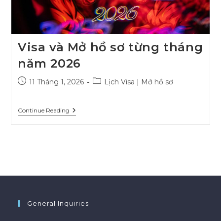
Visa và Mở hồ sơ từng tháng
năm 2026
Post
Post
11 Tháng 1, 2026
Lịch Visa | Mở hồ sơ
published:
category:
Visa
Continue Reading
Và
Mở
Hồ
Sơ
Từng
Tháng
Năm
2026
General Inquiries