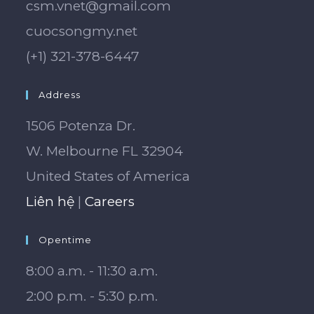
csm.vnet@gmail.com
cuocsongmy.net
(+1) 321-378-6447
Address
1506 Potenza Dr.
W. Melbourne FL 32904
United States of America
Liên hệ
|
Careers
Opentime
8:00 a.m. - 11:30 a.m.
2:00 p.m. - 5:30 p.m.