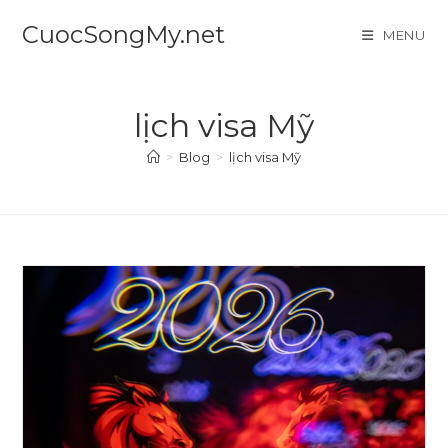
Skip
CuocSongMy.net
MENU
to
content
lịch visa Mỹ
>
Blog
>
lịch visa Mỹ