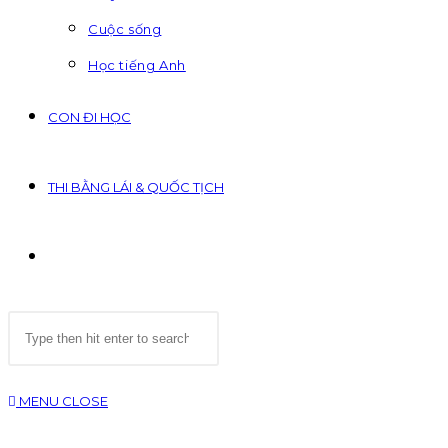
Cuộc sống
Học tiếng Anh
CON ĐI HỌC
THI BẰNG LÁI & QUỐC TỊCH
TOGGLE
Search
WEBSITE
this
website
SEARCH
MENU
CLOSE