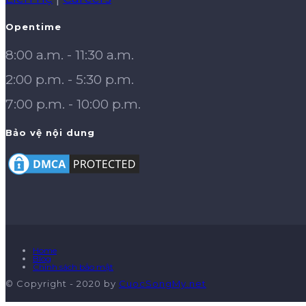
Opentime
8:00 a.m. - 11:30 a.m.
2:00 p.m. - 5:30 p.m.
7:00 p.m. - 10:00 p.m.
Bảo vệ nội dung
Home
Blog
Chính sách bảo mật
© Copyright - 2020 by
CuocSongMy.net