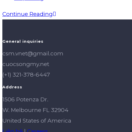
category:
Tài
Continue Reading
khoản
ngân
General inquiries
hàng,
csm.vnet@gmail.com
xây
cuocsongmy.net
dựng
(+1) 321-378-6447
Điểm
Address
tín
dụng
1506 Potenza Dr.
W. Melbourne FL 32904
United States of America
Liên hệ
|
Careers