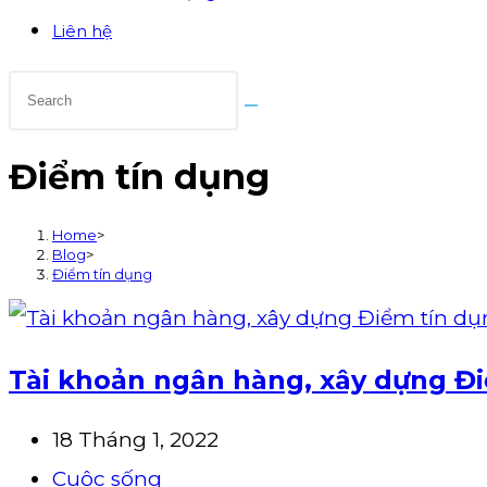
Liên hệ
Điểm tín dụng
Home
>
Blog
>
Điểm tín dụng
Tài khoản ngân hàng, xây dựng Đ
Post
18 Tháng 1, 2022
published:
Post
Cuộc sống