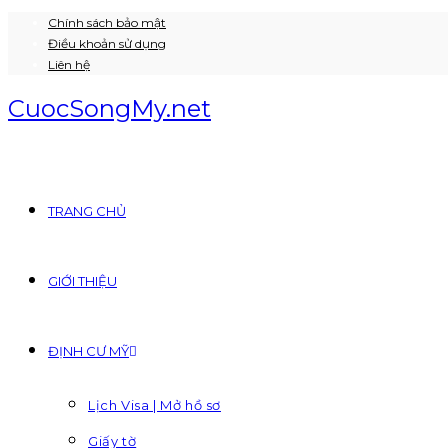
Chính sách bảo mật
Skip
Điều khoản sử dụng
to
Liên hệ
content
CuocSongMy.net
TRANG CHỦ
GIỚI THIỆU
ĐỊNH CƯ MỸ
Lịch Visa | Mở hồ sơ
Giấy tờ